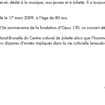
rvé, dédié à la musique, aux jeunes et à Joliette. Il a toujou
dé le 17 mars 2009, à l'âge de 80 ans.
15e anniversaire de la fondation d'Opus 130, un concert dé
olland-Brunelle du Centre culturel de Joliette alors que l'ho
rs dizaines d'invités impliqués dans la vie culturelle lanaudo
CONCERTS 25-26
PARTENAIRES
APPUYEZ OPUS
E
INFO@OPUS130.CA
/
ADMINISTRATION@OPUS130.C