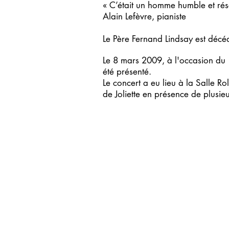
« C’était un homme humble et rése
Alain Lefèvre, pianiste
Le Père Fernand Lindsay est décé
Le 8 mars 2009, à l'occasion du 
été présenté.
Le concert a eu lieu à la Salle R
de Joliette en présence de plusieu
33ième Saison
NOUS JOINDR