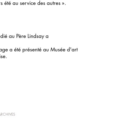
rs été au service des autres ».
dié au Père Lindsay a
mmage a été présenté au Musée d'art
ise.
ARCHIVES
GALERIE
A