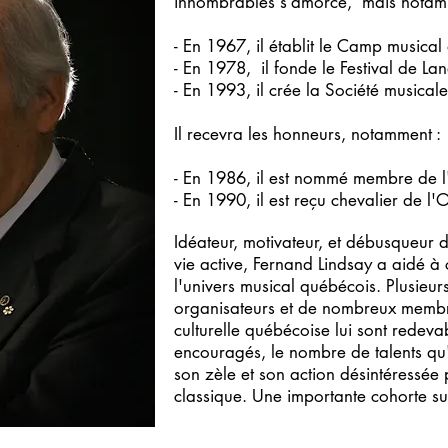
innombrables s’amorce, mais notam
- En 1967, il établit le Camp musica
- En 1978, il fonde le Festival de La
- En 1993, il crée la Société musica
Il recevra les honneurs, notamment :
- En 1986, il est nommé membre de
- En 1990, il est reçu chevalier de 
Idéateur, motivateur, et débusqueur 
vie active, Fernand Lindsay a aidé à
l'univers musical québécois. Plusieurs
organisateurs et de nombreux memb
culturelle québécoise lui sont redeva
encouragés, le nombre de talents qu'
son zèle et son action désintéressée
classique. Une importante cohorte suit