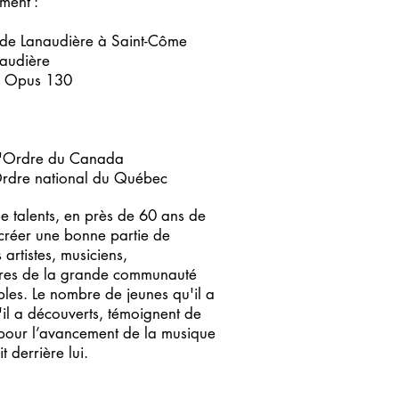
ment :
l de Lanaudière à Saint-Côme
naudière
le Opus 130
 l'Ordre du Canada
l'Ordre national du Québec
de talents, en près de 60 ans de
 créer une bonne partie de
 artistes, musiciens,
res de la grande communauté
bles. Le nombre de jeunes qu'il a
il a découverts, témoignent de
 pour l’avancement de la musique
 derrière lui.