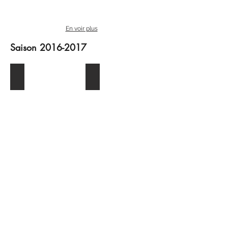
En voir plus
Saison
2016-2017
Clavecin en concert
Grégoire Jeay, flûtiste