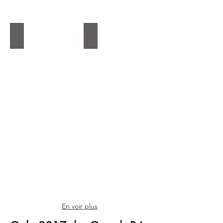
Duo Classique
Trio Émérillon
En voir plus