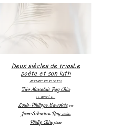
Deux siècles de triosLe
poète et son luth
METTANT EN VEDETTE
Trio Marsolais Roy Chiu
COMPOSÉ DE
Louis-Philippe Marsolais
, cor
Jean-Sébastien Roy
, violon
Philip Chiu
, piano