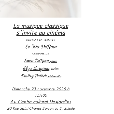
La musique classique
s'invite au cinéma
METTANT EN VEDETTE
Le Trio DeRosa
COMPOSÉ DE
Enzo DeRosa
, piano
Olga Murysina,
violon
Dmitry Babich
, violoncelle
Dimanche 23 novembre 2025 à
15H00
Au Centre culturel Desjardins
20 Rue Saint-Charles-Borromée S, Joliette