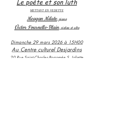
Le poète et son luth
METTANT EN VEDETTE
Meagan Milatz
, piano
Victor Fournelle-Blain
, violon et alto
Dimanche 29 mars 2026 à 15H00
Au Centre culturel Desjardins
20 Rue Saint-Charles-Borromée S, Joliette