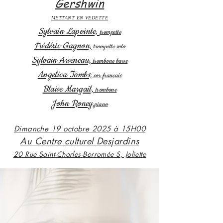
Gershwin
METTANT EN VEDETTE
Sylvain Lapointe,
trompette
Frédéric Gagnon,
trompette solo
Sylvain Arseneau,
trombone basse
Angelica Tombs,
cor français
Blaise Margail,
trombone
John Roney,
piano
Dimanche 19 octobre 2025 à 15H00
Au Centre culturel Desjardins
20 Rue Saint-Charles-Borromée S, Joliette