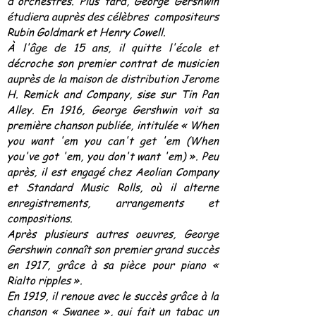
d'orchestres. Plus tard, George Gershwin
étudiera auprès des célèbres compositeurs
Rubin Goldmark et Henry Cowell.
À l'âge de 15 ans, il quitte l'école et
décroche son premier contrat de musicien
auprès de la maison de distribution Jerome
H. Remick and Company, sise sur Tin Pan
Alley. En 1916, George Gershwin voit sa
première chanson publiée, intitulée « When
you want 'em you can't get 'em (When
you've got 'em, you don't want 'em) ». Peu
après, il est engagé chez Aeolian Company
et Standard Music Rolls, où il alterne
enregistrements, arrangements et
compositions.
Après plusieurs autres oeuvres, George
Gershwin connaît son premier grand succès
en 1917, grâce à sa pièce pour piano «
Rialto ripples ».
En 1919, il renoue avec le succès grâce à la
chanson « Swanee », qui fait un tabac un